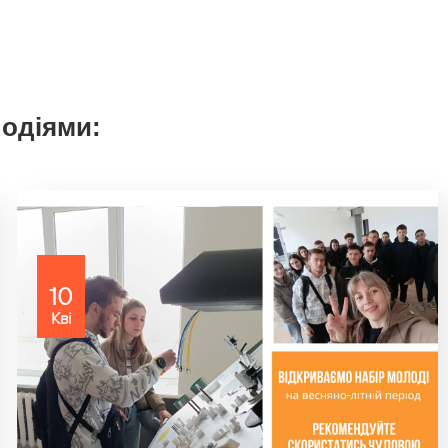
подіями:
10
Кві